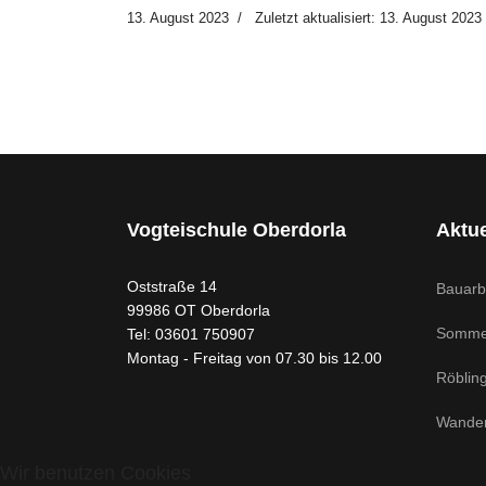
13. August 2023
Zuletzt aktualisiert: 13. August 2023
Vogteischule Oberdorla
Aktue
Oststraße 14
Bauarb
99986 OT Oberdorla
Somme
Tel: 03601 750907
Montag - Freitag von 07.30 bis 12.00
Röblin
Wandert
Wir benutzen Cookies