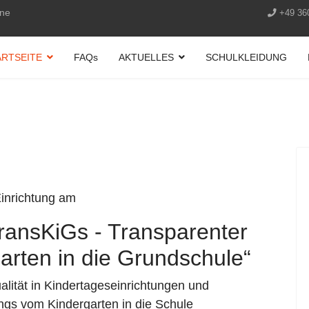
ine
+49 36
ARTSEITE
FAQs
AKTUELLES
SCHULKLEIDUNG
inrichtung am
ransKiGs
- Transparenter
rten in die Grundschule“
lität in Kindertageseinrichtungen und
gs vom Kindergarten in die Schule