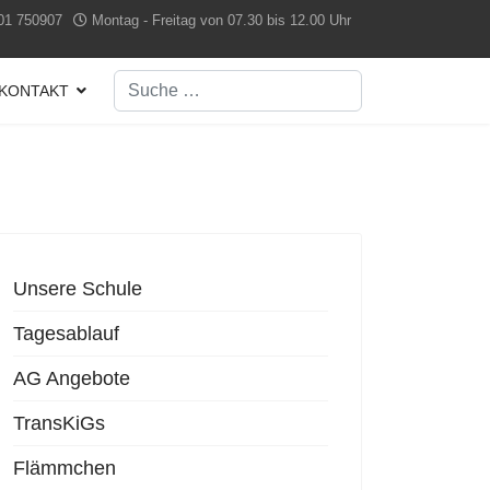
01 750907
Montag - Freitag von 07.30 bis 12.00 Uhr
Suchen
KONTAKT
Type 2 or more characters for results.
Unsere Schule
Tagesablauf
AG Angebote
TransKiGs
Flämmchen