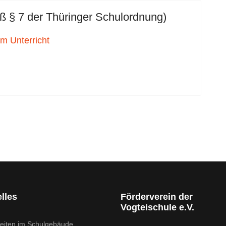
ß § 7 der Thüringer Schulordnung)
m Unterricht
lles
Förderverein der
Vogteischule e.V.
eiten im Schulgebäude