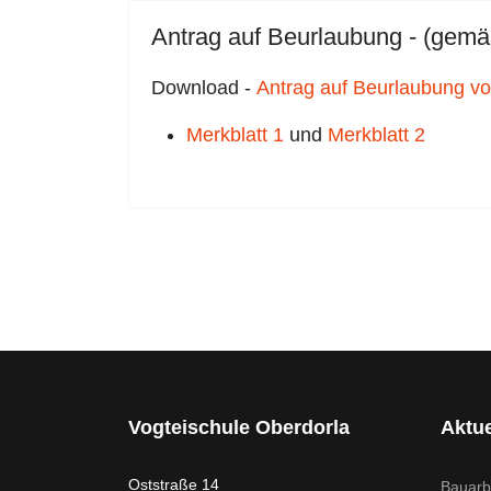
Antrag auf Beurlaubung - (gemä
Download -
Antrag auf Beurlaubung vo
Merkblatt 1
und
Merkblatt 2
Vogteischule Oberdorla
Aktue
Oststraße 14
Bauarb