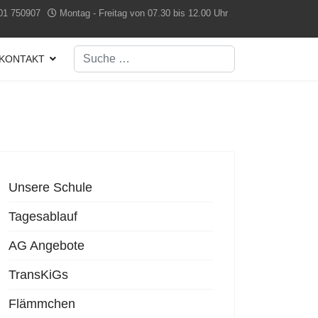
01 750907
Montag - Freitag von 07.30 bis 12.00 Uhr
Suchen
KONTAKT
Type 2 or more characters for results.
Unsere Schule
Tagesablauf
AG Angebote
TransKiGs
Flämmchen