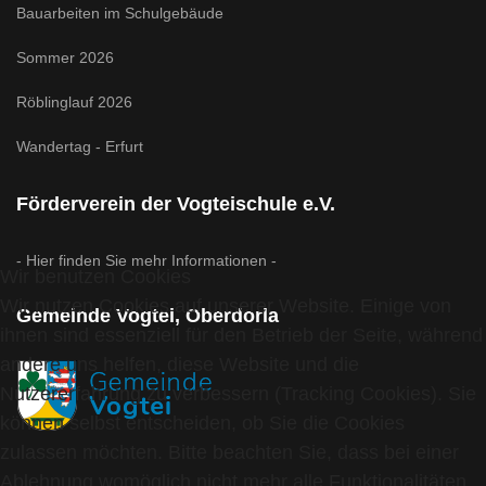
Bauarbeiten im Schulgebäude
Sommer 2026
Röblinglauf 2026
Wandertag - Erfurt
Förderverein der Vogteischule e.V.
- Hier finden Sie mehr Informationen -
Wir benutzen Cookies
Wir nutzen Cookies auf unserer Website. Einige von
Gemeinde Vogtei, Oberdorla
ihnen sind essenziell für den Betrieb der Seite, während
andere uns helfen, diese Website und die
Nutzererfahrung zu verbessern (Tracking Cookies). Sie
können selbst entscheiden, ob Sie die Cookies
zulassen möchten. Bitte beachten Sie, dass bei einer
Ablehnung womöglich nicht mehr alle Funktionalitäten