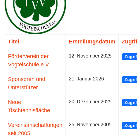
Titel
Erstellungsdatum
Zugri
Förderverein der
12. November 2025
Zugrif
Vogteischule e.V.
Sponsoren und
21. Januar 2026
Zugrif
Unterstützer
Neue
20. Dezember 2025
Zugrif
Tischtennisfläche
Vereinsanschaffungen
25. November 2005
Zugrif
seit 2005