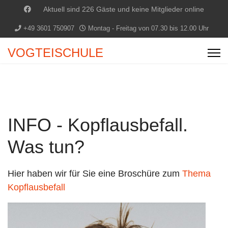
Aktuell sind 226 Gäste und keine Mitglieder online
+49 3601 750907
Montag - Freitag von 07.30 bis 12.00 Uhr
VOGTEISCHULE
INFO - Kopflausbefall.
Was tun?
Hier haben wir für Sie eine Broschüre zum
Thema
Kopflausbefall