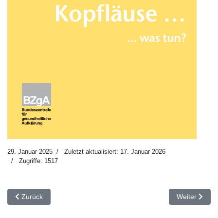
29. Januar 2025
Zuletzt aktualisiert: 17. Januar 2026
Zugriffe: 1517
Vorheriger Beitrag: INFO - Sportunterricht und Sportbefreiung
Nächster Bei
Zurück
Weiter