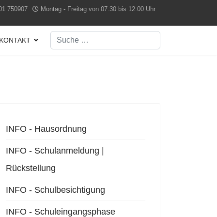
01 750907
Montag - Freitag von 07.30 bis 12.00 Uhr
Suchen
KONTAKT
Type 2 or more characters for results.
INFO - Hausordnung
INFO - Schulanmeldung |
Rückstellung
INFO - Schulbesichtigung
INFO - Schuleingangsphase