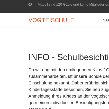
Aktuell sind 120 Gäste und keine Mitglieder on
VOGTEISCHULE
ST
INFO - Schulbesicht
Da wir eng mit den umliegenden Kitas ( 
zusammenarbeiten, ist unsere Schule den
Einschulung bekannt. Daher erübrigt sich 
Kindertagesstätte besuchen, Sie neu zu
Anmeldung Ihres Kindes an der Vogteisch
gern einen individuellen Besichtigungster