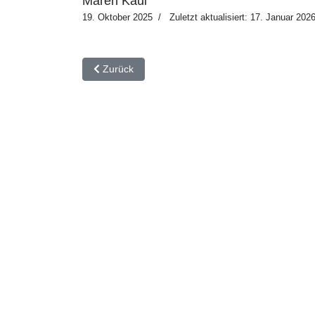
Maren Kaui
19. Oktober 2025
Zuletzt aktualisiert: 17. Januar 202
Vorheriger Beitrag: INFO - Schulanmeldung | Rüc
Zurück